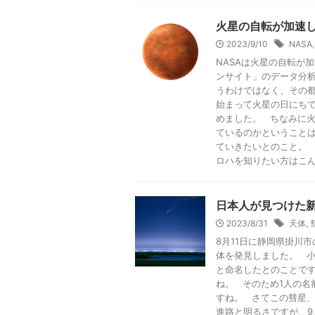
火星の自転が加速
2023/9/10
NASA
NASAは火星の自転が
ンサイト」のデータ分
うわけではなく、その
始まって火星の日にちで
めました。 ちなみに
ているのかということ
ていきたいとのこと。
ロハを知りたい方はこんな
日本人が見つけた
2023/8/31
天体
,
8月11日に静岡県掛川
体を発見しました。 小惑星
と命名したとのことで
ね。 そのため1人の名
すね。 さてこの彗星
進路と明るさですが、9月