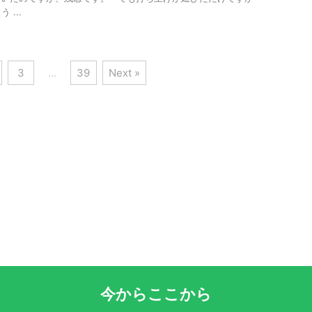
...
3
…
39
Next »
今からここから