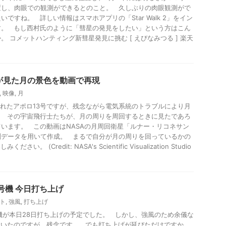
置し、肉眼での観測ができるとのこと。 久しぶりの肉眼観測がで
ですね。 詳しい情報はスマホアプリの「Star Walk 2」をイン
す。 もし西村氏のように「彗星の発見をしたい」という方はこん
 コメットハンティング新彗星発見に挑む [ えびなみつる ] 楽天
が見た月の景色を動画で再現
,
映像
,
月
げられたアポロ13号ですが、残念ながら電気系統のトラブルにより月
。 その宇宙飛行士たちが、月の周りを周回するときに見たであろ
います。 この動画はNASAの月周回衛星「ルナー・リコネサン
測データを用いて作成。 まるで自分が月の周りを回っているかの
。 (Credit: NASA's Scientific Visualization Studio
号機 今日打ち上げ
ト
,
強風
,
打ち上げ
号機が本日28日打ち上げの予定でした。 しかし、強風のため余儀な
ていたのですが、残念です。 でも打ち上げが延びただけですか