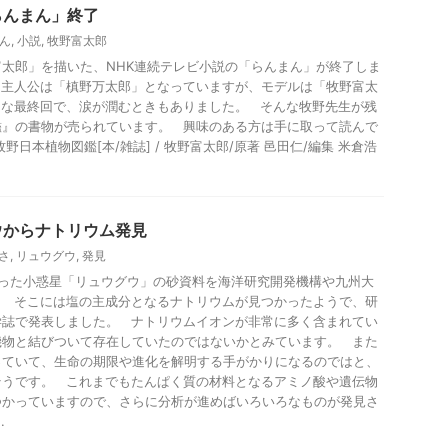
らんまん」終了
ん
,
小説
,
牧野富太郎
太郎」を描いた、NHK連続テレビ小説の「らんまん」が終了しま
は主人公は「槙野万太郎」となっていますが、モデルは「牧野富太
的な最終回で、涙が潤むときもありました。 そんな牧野先生が残
鑑』の書物が売られています。 興味のある方は手に取って読んで
野日本植物図鑑[本/雑誌] / 牧野富太郎/原著 邑田仁/編集 米倉浩
ウからナトリウム発見
さ
,
リュウグウ
,
発見
帰った小惑星「リュウグウ」の砂資料を海洋研究開発機構や九州大
。 そこには塩の主成分となるナトリウムが見つかったようで、研
学誌で発表しました。 ナトリウムイオンが非常に多く含まれてい
機物と結びついて存在していたのではないかとみています。 また
っていて、生命の期限や進化を解明する手がかりになるのではと、
そうです。 これまでもたんぱく質の材料となるアミノ酸や遺伝物
つかっていますので、さらに分析が進めばいろいろなものが発見さ
.