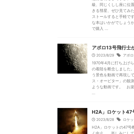
級、同じくしし座に位
きる彗星、ぜひ見てみたい
ストールすると手軽で
な本はいかがでしょうか。
で購入 ...
アポロ13号飛行士
2023/8/29
アポロ
1970年4月に打ち上
の着陸を断念しました
う景色を動画で再現して
ス・オービター」の観
ような動画です。 お楽しみください
...
H2A」ロケット47
2023/8/28
ロケッ
H2A」ロケットの47
く中止。 楽しみにし