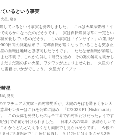
しているという事実
,
火星
,
速さ
加速しているという事実を発表しました。 これは火星探査機「イ
析で明らかになったのだそうです。 実は自転速度は常に一定とい
都度変化しているのだそう。 この事実は「インサイト」の運用が
900日間の測定結果で、毎年自転が速くなっていることを突き止
火星の自転は地球とほぼ同じだそうです。 ただなぜ自転が加速し
はまだ不明で、これから詳しく研究を進め、その謎の解明を明かし
 まだまだ謎の多い火星、ワクワクが止まりませんね。 火星のイ
書籍はいかがでしょう。 火星ガイドブッ ...
新彗星
彗星
,
発見
市のアマチュア天文家・西村栄男氏が、太陽のそばを通る明るい天
センターはこれを公式に認め、「C/2023 P1 (Nishimura)」
す。 この天体を発見したのは全世界で西村氏だけだったようです
前だけで名前が付けられました。 日本人名の彗星、素晴らしいで
、これからどんどん明るくなり肉眼でも見られそうです。 今後の
5日に5.5等級でしし座に位置し、9月12日には明るさが3.3等