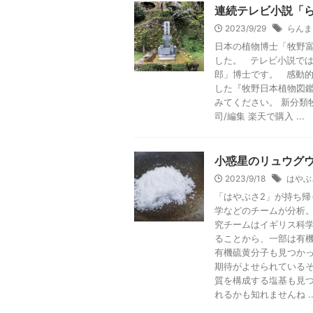
連続テレビ小説「
2023/9/29
らんま
日本の植物博士「牧野富
した。 テレビ小説で
郎」博士です。 感動
した『牧野日本植物図
みてください。 新分類牧
司/編集 楽天で購入 ...
小惑星のリュウグ
2023/9/18
はやぶ
「はやぶさ2」が持ち
学などのチームが分析
究チームはイギリス科
ることから、一部は有
有機硫黄分子も見つか
期待がよせられている
質を構成する塩基も見
れるかも知れませんね ..