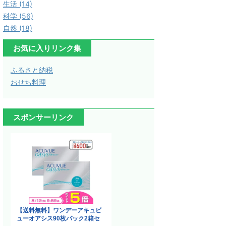
生活 (14)
科学 (56)
自然 (18)
お気に入りリンク集
ふるさと納税
おせち料理
スポンサーリンク