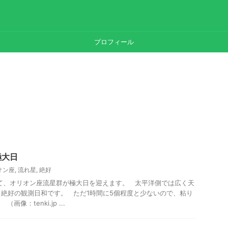
プロフィール
極大日
オン座
,
流れ星
,
絶好
けて、オリオン座流星群が極大日を迎えます。 太平洋側では広く天
絶好の観測日和です。 ただ1時間に5個程度と少ないので、粘り
像：tenki.jp ...