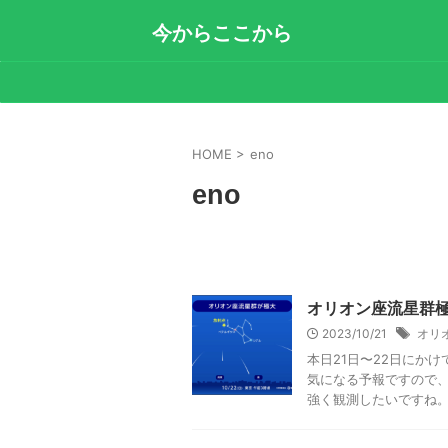
今からここから
HOME
>
eno
eno
オリオン座流星群
2023/10/21
オリ
本日21日〜22日にか
気になる予報ですので、
強く観測したいですね。 （画