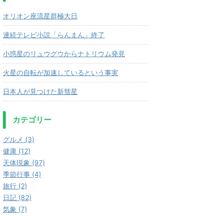
オリオン座流星群極大日
連続テレビ小説「らんまん」終了
小惑星のリュウグウからナトリウム発見
火星の自転が加速しているという事実
日本人が見つけた新彗星
カテゴリー
グルメ (3)
健康 (12)
天体現象 (97)
季節行事 (4)
旅行 (2)
日記 (82)
気象 (7)