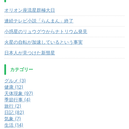
オリオン座流星群極大日
連続テレビ小説「らんまん」終了
小惑星のリュウグウからナトリウム発見
火星の自転が加速しているという事実
日本人が見つけた新彗星
カテゴリー
グルメ (3)
健康 (12)
天体現象 (97)
季節行事 (4)
旅行 (2)
日記 (82)
気象 (7)
生活 (14)