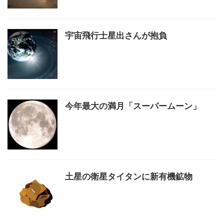
宇宙飛行士星出さんが抱負
今年最大の満月「スーパームーン」
土星の衛星タイタンに新有機鉱物