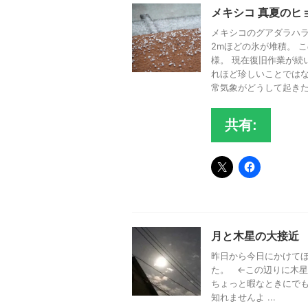
メキシコ 真夏のヒ
メキシコのグアダラハラ
2mほどの氷が堆積。 
様。 現在復旧作業が続
れほど珍しいことではな
常気象がどうして起きたの
共有:
月と木星の大接近
昨日から今日にかけてほ
た。 ←この辺りに木
ちょっと暇なときにでも
知れませんよ ...