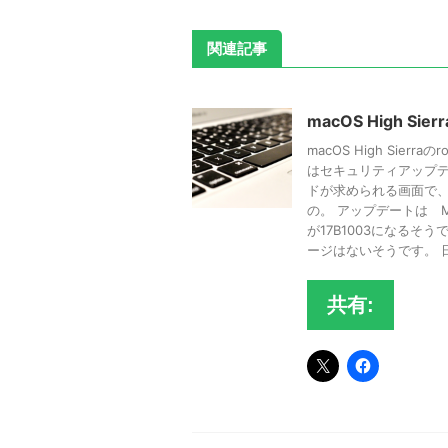
関連記事
macOS High Sie
macOS High Sier
はセキュリティアップデ
ドが求められる画面で、
の。 アップデートは M
が17B1003になるそ
ージはないそうです。 日
共有: