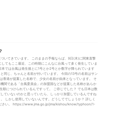
？
近づいてきています。 このままの予報ならば、9日(木)に関東直撃
にしてもここ最近、この時期にこんなに台風って多く発生していま
日本では台風は発生後とに1号とか2号とか数字が降られています
と同じ、ちゃんと名前が付いています。 今回の13号の名前はサン
。 これは香港が提案した名称で、少女の名前が由来となっています。 そ
際機関である「台風委員会」の加盟国などが提案した名称があらか
発生順につけられているんですって。 ご存じでした？ でも日本は数
盟していないのかと思っていたら、しっかり加盟しているんですね
）。 しかし使用していないんです。どうしてでしょうか？ 詳しく
ttps://www.jma.go.jp/jma/kishou/know/typhoon/1-