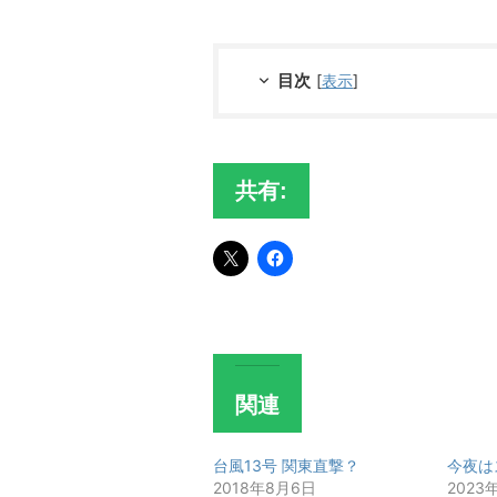
目次
[
表示
]
共有:
関連
台風13号 関東直撃？
今夜は
2018年8月6日
2023