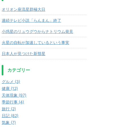
オリオン座流星群極大日
連続テレビ小説「らんまん」終了
小惑星のリュウグウからナトリウム発見
火星の自転が加速しているという事実
日本人が見つけた新彗星
カテゴリー
グルメ (3)
健康 (12)
天体現象 (97)
季節行事 (4)
旅行 (2)
日記 (82)
気象 (7)