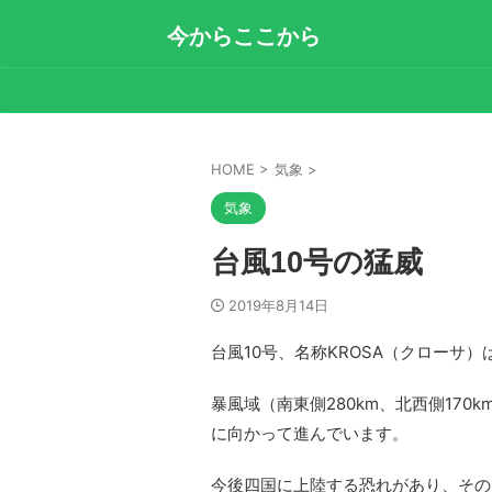
今からここから
HOME
>
気象
>
気象
台風10号の猛威
2019年8月14日
台風10号、名称KROSA（クローサ
暴風域（南東側280km、北西側170
に向かって進んでいます。
今後四国に上陸する恐れがあり、その