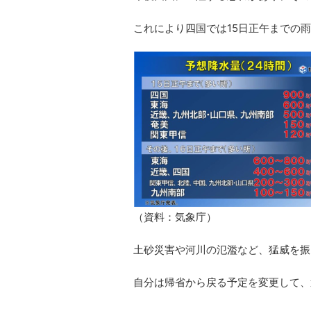
これにより四国では15日正午までの雨
（資料：気象庁）
土砂災害や河川の氾濫など、猛威を振
自分は帰省から戻る予定を変更して、