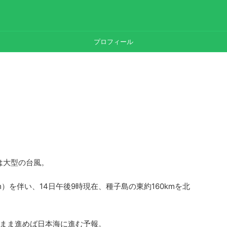
プロフィール
）は大型の台風。
km）を伴い、14日午後9時現在、種子島の東約160kmを北
まま進めば日本海に進む予報。