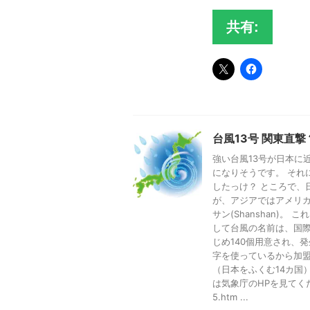
共有:
台風13号 関東直撃
強い台風13号が日本に
になりそうです。 それ
したっけ？ ところで、
が、アジアではアメリカ
サン(Shanshan)
して台風の名前は、国
じめ140個用意され、
字を使っているから加
（日本をふくむ14カ国
は気象庁のHPを見てください。 h
5.htm ...