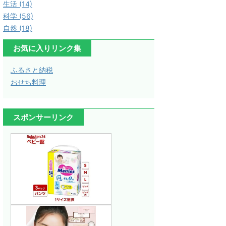
生活 (14)
科学 (56)
自然 (18)
お気に入りリンク集
ふるさと納税
おせち料理
スポンサーリンク