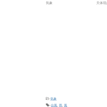
気象
天体現
-
気象
-
台風
,
雨
,
風