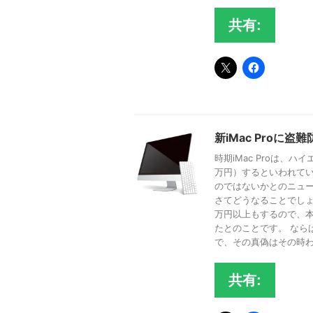
共有:
新iMac Proに盗
時期iMac Proは、
万円）するといわれてい
のではないかとのニュー
さてどうなることでしょ
万円以上もするので、
たとのことです。 なら
で、その真偽はその時わか
共有: