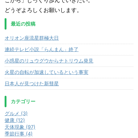
こから」じっくり歩んでいきたい。
どうぞよろしくお願いします。
最近の投稿
オリオン座流星群極大日
連続テレビ小説「らんまん」終了
小惑星のリュウグウからナトリウム発見
火星の自転が加速しているという事実
日本人が見つけた新彗星
カテゴリー
グルメ (3)
健康 (12)
天体現象 (97)
季節行事 (4)