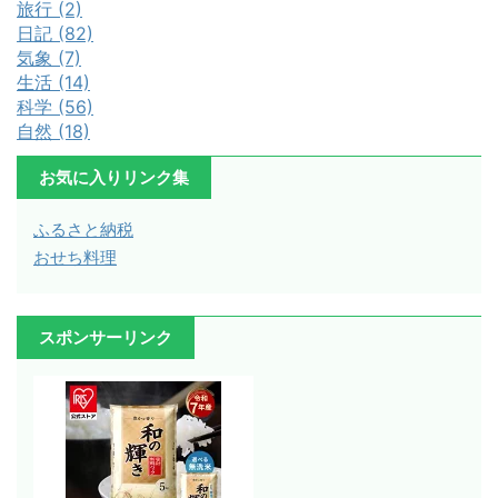
旅行 (2)
日記 (82)
気象 (7)
生活 (14)
科学 (56)
自然 (18)
お気に入りリンク集
ふるさと納税
おせち料理
スポンサーリンク