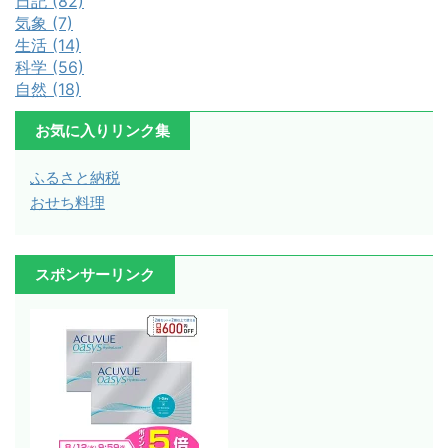
日記 (82)
気象 (7)
生活 (14)
科学 (56)
自然 (18)
お気に入りリンク集
ふるさと納税
おせち料理
スポンサーリンク