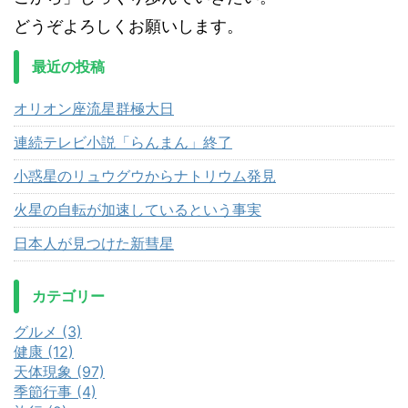
どうぞよろしくお願いします。
最近の投稿
オリオン座流星群極大日
連続テレビ小説「らんまん」終了
小惑星のリュウグウからナトリウム発見
火星の自転が加速しているという事実
日本人が見つけた新彗星
カテゴリー
グルメ (3)
健康 (12)
天体現象 (97)
季節行事 (4)