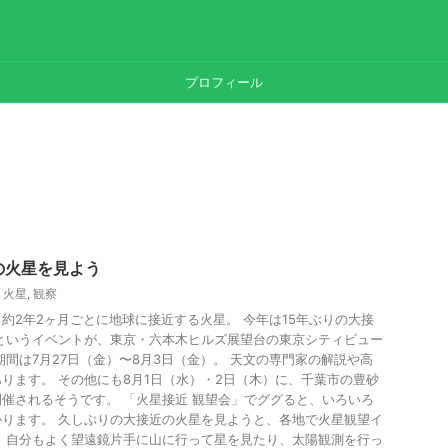
プロフィール
の火星を見よう
,
火星
,
観察
約2年2ヶ月ごとに地球に接近する火星。 今年は15年ぶりの大接
というイベントが、東京・六本木ヒルズ展望台の東京シティビュー
期間は7月27日（金）〜8月3日（金）。 天文の専門家の解説や高
ります。 その他にも8月1日（水）・2日（木）に、千葉市の豊砂
催されるそうです。 「火星接近 観望会」でググると、いろいろ
ります。 久しぶりの大接近の火星を見ようと、各地で火星観望イ
 自分もよく望遠鏡片手に山に行って星を見たり、太陽観測を行っ