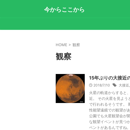
今からここから
HOME
>
観察
観察
15年ぶりの大接近
2018/7/10
大接近
火星の軌道からすると、
近。 その火星を見よう
で行われるそうです。 
性能望遠鏡での観望があ
公園でも火星観望会が開
な観望イベントが見つか
ベントがあるんですね。