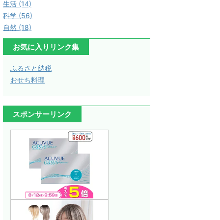
生活 (14)
科学 (56)
自然 (18)
お気に入りリンク集
ふるさと納税
おせち料理
スポンサーリンク