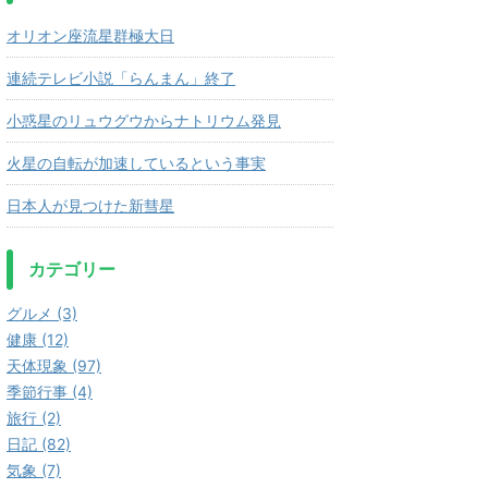
オリオン座流星群極大日
連続テレビ小説「らんまん」終了
小惑星のリュウグウからナトリウム発見
火星の自転が加速しているという事実
日本人が見つけた新彗星
カテゴリー
グルメ (3)
健康 (12)
天体現象 (97)
季節行事 (4)
旅行 (2)
日記 (82)
気象 (7)