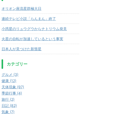
オリオン座流星群極大日
連続テレビ小説「らんまん」終了
小惑星のリュウグウからナトリウム発見
火星の自転が加速しているという事実
日本人が見つけた新彗星
カテゴリー
グルメ (3)
健康 (12)
天体現象 (97)
季節行事 (4)
旅行 (2)
日記 (82)
気象 (7)