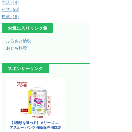
生活 (14)
科学 (56)
自然 (18)
お気に入りリンク集
ふるさと納税
おせち料理
スポンサーリンク