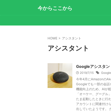
今からここから
HOME
>
アシスタント
アシスタント
Googleアシス
2019/7/15
Google
今年4月にAmazonの
Googleでも一部の
機能向上のため、AIが
「オーケー、グーグル
たま起動したときに行わ
アカウントに関連付け
出していたようです。 