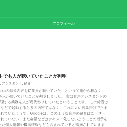
プロフィール
タントでも人が聴いていたことが判明
,
アシスタント
,
録音
Akexaの録音内容を従業員が聴いていた、という問題から程なく、
会話を人が聴いていたことが判明しました。 実は音声アシスタントの
処理する業務を人が肩代わりしていたということです。 この録音は
」などで起動するときの内容ではなく、これに近い言葉掛けでたま
れていたようで、Googleは、このような音声の録音はユーザー
られていない、また会話などはテキスト化しないようにとの指示を
ただ個人情報や機密情報なども含まれていると指摘されています