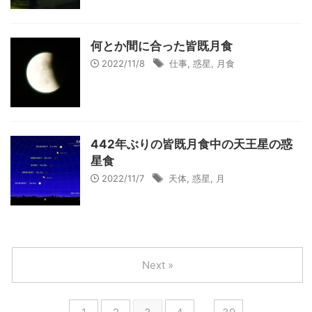
何とか間に合った皆既月食
2022/11/8
仕事
,
惑星
,
月食
442年ぶりの皆既月食中の天王星の惑
星食
2022/11/7
天体
,
惑星
,
月
Next »