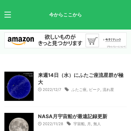
今からここから
来週14日（水）にふたご座流星群が極
大
2022/12/7
ふたご座
,
ピーク
,
流れ星
NASA月宇宙船が最遠記録更新
2022/11/28
宇宙船
,
月
,
無人