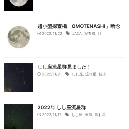
超小型探査機「OMOTENASHI」断念
2022/11/22
JAXA
,
探査機
,
月
しし座流星群見ました！
2022/11/21
しし座
,
流れ星
,
観測
2022年 しし座流星群
2022/11/17
しし座
,
天気
,
流れ星