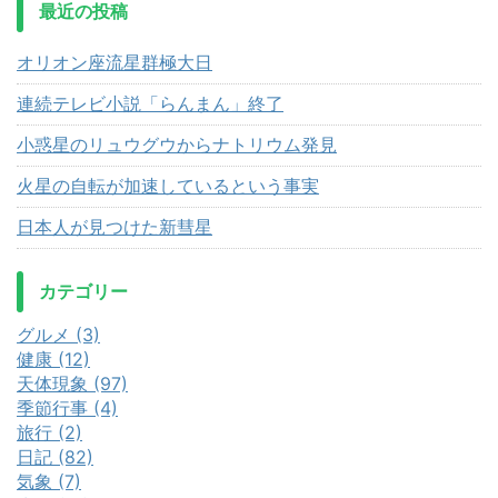
最近の投稿
オリオン座流星群極大日
連続テレビ小説「らんまん」終了
小惑星のリュウグウからナトリウム発見
火星の自転が加速しているという事実
日本人が見つけた新彗星
カテゴリー
グルメ (3)
健康 (12)
天体現象 (97)
季節行事 (4)
旅行 (2)
日記 (82)
気象 (7)