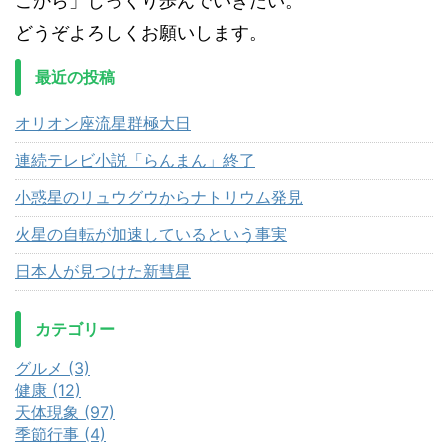
こから」じっくり歩んでいきたい。
どうぞよろしくお願いします。
最近の投稿
オリオン座流星群極大日
連続テレビ小説「らんまん」終了
小惑星のリュウグウからナトリウム発見
火星の自転が加速しているという事実
日本人が見つけた新彗星
カテゴリー
グルメ (3)
健康 (12)
天体現象 (97)
季節行事 (4)