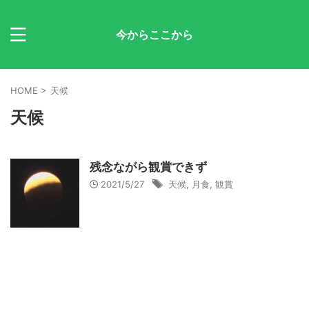
今からここから
HOME
>
天候
天候
残念ながら観賞できず
2021/5/27
天候
,
月食
,
観賞